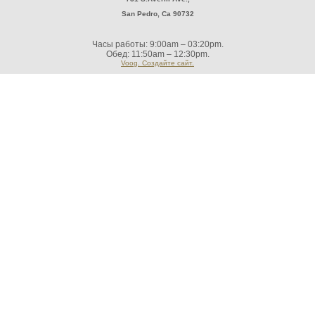
San Pedro, Ca 90732
Часы работы: 9:00am – 03:20pm.
Обед: 11:50am – 12:30pm.
Voog. Создайте сайт.