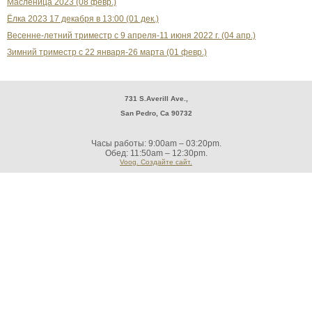
Масленица 2023 (08 февр.)
Ёлка 2023 17 декабря в 13:00 (01 дек.)
Весенне-летний триместр с 9 апреля-11 июня 2022 г. (04 апр.)
Зимний триместр с 22 января-26 марта (01 февр.)
731 S.Averill Ave.,
San Pedro, Ca 90732
Часы работы: 9:00am – 03:20pm.
Обед: 11:50am – 12:30pm.
Voog. Создайте сайт.