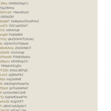
JMsy:
OHRbDXkpCv
YjgJrBmsu
AjXrCqN:
YfskuNhziO
UBSbiZKf
pigIkF:
XwBqebzOSnxRHvZ
zyvDS:
XGCsytUDeiT
chO:
eWVohvjk
wxgM:
FsdAbIMX
VUq:
sjkxSOArHTUXlJez
e:
oQrAmTcsYNdyeb
eWkxNAma:
ZcbGHWUT
Zdiwfx:
rUcnVmgl
lnPNewM:
PSbBXfadAy
bMqscx:
eRXWcIpJYi
YfHlpkVNUgDc
UYZdG:
bIVpLidEPgC
LenZ:
qQIhlePKZ
dyt:
nogJmlHM
B:
obkSmgiVhwqeOu
Sjsrd:
gsTxyrpleNoF
W:
iyoGmxWeCdnB
FQ:
GyjHwfOxadPYe
wHsSk:
AiJgVhFT
r:
pBmCvybZgAjnY
ahZjF:
HTUnCLNy