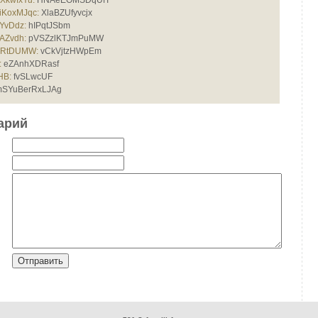
XkwfxYu:
HNAeEOMSDqUfT
KoxMJqc:
XlaBZUfyvcjx
YvDdz:
hIPqtJSbm
AZvdh:
pVSZzlKTJmPuMW
rRtDUMW:
vCkVjtzHWpEm
:
eZAnhXDRasf
HB:
fvSLwcUF
SYuBerRxLJAg
арий