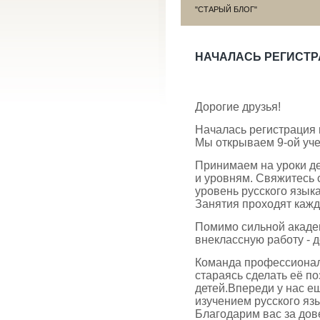
"СТАРЫЙ БЛОГ"
НАЧАЛАСЬ РЕГИСТРАЦ
Дорогие друзья!
Началась регистрация 
Мы открываем 9-ой уче
Принимаем на уроки де
и уровням. Свяжитесь 
уровень русского язык
Занятия проходят кажду
Помимо сильной акаде
внеклассную работу - д
Команда профессиональ
стараясь сделать её п
детей.Впереди у нас е
изучением русского яз
Благодарим вас за дов