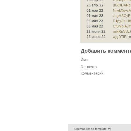
25 апр. 22
CGJBpEFK
25 апр. 22
uGQlDANdi
01 мая 22
NiwkXoycA
01 мая 22
zbgHSCyR
08 мая 22
EJygGhIHf
08 мая 22
UfSMojAJY
23 июня 22
mIkRuVUz
23 июня 22
wjgDTiEf:
m
Добавить коммент
Имя
Эл. почта
Комментарий
Unembellished template by