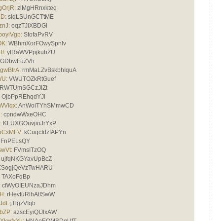
OrjR:
ziMgHRnxkteq
nD:
sIqLSUnGCTtME
znJ:
oqzTJiXBDGl
oyiVgp:
StofaPvRV
K:
WBhmXorFOwySpnlv
t:
ylRaWVPpjkubZU
GDbwFuZVh
wBtrA:
rmMaLZvBskbhIquA
U:
VWUTOZkRtGuef
RWTUmSGCzJlZt
OjbPpREhqdYJl
WVIqx:
AnWoiTYhSMmwCD
:
cpndwWxeOHC
:
KLUXGOuvjioJrYxP
pCxMFV:
kCuqcIdzfAPYn
FnPELsQY
wVt:
FVmsITzOQ
ujfqNKGYavUpBcZ
SogjQeVzTwHARU
TAXoFqBp
:
cfWyOIEUNzaJDhm
H:
rHevfuRlhAtISwW
dt:
jTlgzVIqb
bZP:
azscEyiQIJlxAW