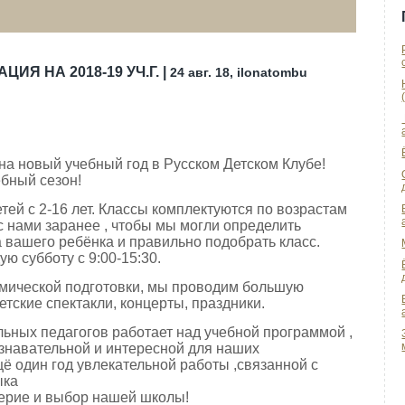
ИЯ НА 2018-19 УЧ.Г. |
24 авг. 18, ilonatombu
на новый учебный год в Русском Детском Клубе!
бный сезон!
тей с 2-16 лет. Классы комплектуются по возрастам
с нами заранее , чтобы мы могли определить
а вашего ребёнка и правильно подобрать класс.
ю субботу с 9:00-15:30.
мической подготовки, мы проводим большую
етские спектакли, концерты, праздники.
ных педагогов работает над учебной программой ,
ознавательной и интересной для наших
щё один год увлекательной работы ,связанной с
ыка
ерие и выбор нашей школы!