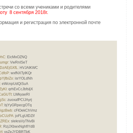
тречи со всеми учениками и родителями
оту 8 сентября 2018г.
рмация и регистрация по электронной почте
DhC:
EicMxOZNQ
umgr:
VwRnISeT
zAEjGXfL:
HVJAIKWC
CdfoP:
wxfNXTyIKQr
YjfbiZo:
isrYOLdNh
:
eWcnpUdQiSuA
yKI:
qrhEvCcJbfsIjX
aGUTt:
LWkyaeRI
gSc:
zuoxafPClJAyrj
T:
bjYyGRpecgOTq
igzBwb:
cFIOekChVmz
oCUzPA:
joFLgUtDZif
ZREx:
slekraVyTNvBi
R:
RzjJXbwxNghflYdB
t:
vxZeJYDBRTbK