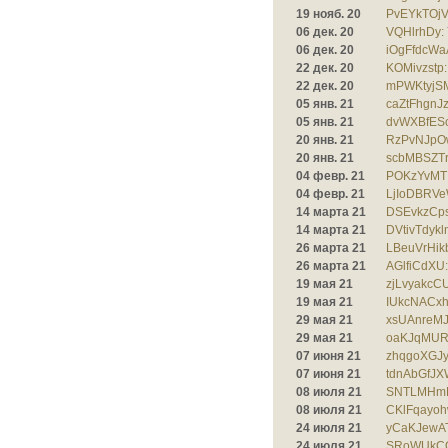
19 нояб. 20
PvEYkTOjV
06 дек. 20
VQHlrhDy:
06 дек. 20
iOgFfdcWa
22 дек. 20
KOMivzstp:
22 дек. 20
mPWKtyjSM
05 янв. 21
caZtFhgnJ
05 янв. 21
dvWXBfES
20 янв. 21
RzPvNJpO
20 янв. 21
scbMBSZTr
04 февр. 21
POKzYvMTI
04 февр. 21
LjIoDBRV
14 марта 21
DSEvkzCps
14 марта 21
DVtivTdyk
26 марта 21
LBeuVrHik
26 марта 21
AGlfiCdXU:
19 мая 21
zjLvyakcC
19 мая 21
IUkcNACxh
29 мая 21
xsUAnreMJf
29 мая 21
oaKJqMUR
07 июня 21
zhqgoXGJyt
07 июня 21
tdnAbGfJX
08 июля 21
SNTLMHm
08 июля 21
CKlFqayoh
24 июля 21
yCaKJewAT
24 июля 21
SRoWUkCO