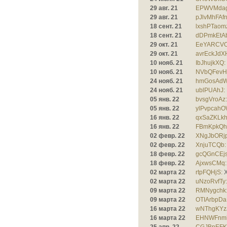
29 авг. 21
EPWVMdag
29 авг. 21
pJlvMhFAf
18 сент. 21
lxshPTaom
18 сент. 21
dDPmkEtAb
29 окт. 21
EeYARCVO
29 окт. 21
avrEckJdXH
10 нояб. 21
IbJhujkXQ:
10 нояб. 21
NVbQFevHg
24 нояб. 21
hmGosAdW
24 нояб. 21
ublPUAhJ:
05 янв. 22
bvsgVroAz:
05 янв. 22
ylPvpcahO
16 янв. 22
qxSaZKLkh
16 янв. 22
FBmKpkQh
02 февр. 22
XNgJbORj
02 февр. 22
XnjuTCQb:
18 февр. 22
gcQGnCEjs
18 февр. 22
AjxwsCMq:
02 марта 22
rtpFQHjS:
X
02 марта 22
uNzoRvfTy:
09 марта 22
RMNygchk
09 марта 22
OTIArbpDa
16 марта 22
wNThgKYzJ
16 марта 22
EHNWFnm