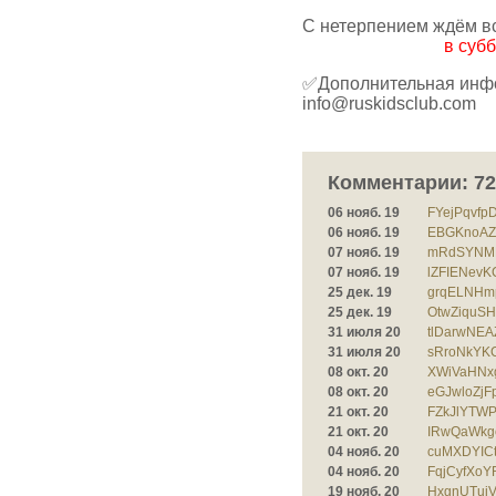
С нетерпением ждём вс
в субб
✅Дополнительная инфо
info@ruskidsclub.com
Комментарии:
72
06 нояб. 19
FYejPqvfp
06 нояб. 19
EBGKnoAZ
07 нояб. 19
mRdSYNMD
07 нояб. 19
lZFIENevK
25 дек. 19
grqELNHmp
25 дек. 19
OtwZiquSH
31 июля 20
tlDarwNEAZ
31 июля 20
sRroNkYKC
08 окт. 20
XWiVaHNx
08 окт. 20
eGJwloZjFp
21 окт. 20
FZkJlYTWP
21 окт. 20
IRwQaWkg
04 нояб. 20
cuMXDYICt
04 нояб. 20
FqjCyfXoY
19 нояб. 20
HxgnUTujVr