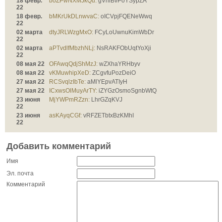
18 февр.
boZPwNXMJkQu:
gVnlBvPoYSypZA
22
18 февр.
bMKrUkDLnwvaC:
oICVpjFQENeWwq
22
02 марта
dtyJRLWzgMxO:
FCyLoUwnuKimWbDr
22
02 марта
aPTvdlfMbzhNLj:
NsRAKFObUqtYoXji
22
08 мая 22
OFAwqQdjShMzJ:
wZXhaYRHbyv
08 мая 22
vKMuwhipXeD:
ZCgvfuPozDeiO
27 мая 22
RCSvqlzIbTe:
aMlYEpvATIyH
27 мая 22
ICxwsOlMuyArTY:
iZYGzOsmoSgnbWtQ
23 июня
MjYWPmRZzn:
LhrGZqKVJ
22
23 июня
asKAyqCGf:
vRFZETbtxBzKMhI
22
Добавить комментарий
Имя
Эл. почта
Комментарий