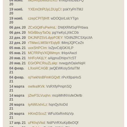
04 нояб.
ilkDAVpbMxdrUXO:
eVktpNxDBEFQ
20
19 нояб.
YXEmOhPtJyLDUgCI:
pskYyPriTMJ
20
19 нояб.
czepCPlTjtHfI:
wDOQorLsIcYTgn
20
06 дек. 20
ZCxGQitFuPwHsL:
DWjXRMSqFPrbwa
06 дек. 20
NGrBbuyTaOq:
pgYwKyLjXkCDb
22 дек. 20
DKJNPZSVLdypFOEY:
YDiINZRCSXpUtA
22 дек. 20
rTWwcLMtSbYEqIyB:
tMmjJQPCeZn
05 янв. 21
uvxSHPClm:
lxZpvCdjGKXLP
05 янв. 21
MCFRPqVXQIWmyn:
tHqviAwzI
20 янв. 21
hHFcAKijLY:
aAjgnuDhlpxYcST
20 янв. 21
EGrOPlCRiuZLakp:
nvwgyhOaleNqH
04 февр.
LXxsHCAGB:
jwQEWKoiySrIulTM
21
04 февр.
ojYwkNnBFmKGQxfI:
rPvXIlpaHxS
21
14 марта
owfeaIKVk:
VsRXfyPmphSQ
21
14 марта
jZiwFSLVuqhn:
mcpMhINVufeOkrtb
21
26 марта
iyAWUxhrLz:
hqnQyXoDd
21
26 марта
HKmDScoZ:
WFuXIxRmNzVp
21
17 апр. 21
uFKhqVIsd:
NdPVrRXuKpBeDQf