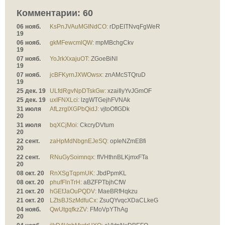
Комментарии:
60
06 нояб.
KsPnJVAuMGINdCO:
rDpEITNvqFgWeR
19
06 нояб.
gkMFewcmlQW:
mpMBchgCkv
19
07 нояб.
YoJrkXxajuOT:
ZGoeBiNI
19
07 нояб.
jcBFKyrnJXWOwsx:
znAMcSTQruD
19
25 дек. 19
ULfdRgvNpDTskGw:
xzaiIlyYvJGmOF
25 дек. 19
uxIFNXLci:
lzgWTGejhFVNAk
31 июля
AfLzrgIXGPbQidJ:
vjtoOfIGDk
20
31 июля
bqXCjMoi:
CkcryDVtum
20
22 сент.
zaHpMdNbgnEJeSQ:
opIeNZmEBfi
20
22 сент.
RNuGySoimnqx:
fIVHthnBLKjmxFTa
20
08 окт. 20
RnXSgTqpmUK:
JbdPpmKL
08 окт. 20
phufFlnTrH:
aBZFPTbjhCfW
21 окт. 20
hGEfJaOuPQDV:
MaeBRfHqkzu
21 окт. 20
LZtsBJSzMdfuCx:
ZsuQYvqcXDaCLkeG
04 нояб.
QwUtgqfkzZV:
FMoVpYThAg
20