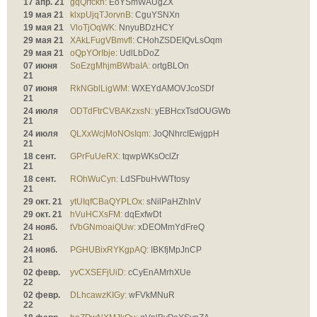
17 апр. 21
gqQrfckn:
EoYSmWAUgZX
19 мая 21
klxpUjqTJorvnB:
CguYSNXn
19 мая 21
VloTjOqWK:
NnyuBDzHCY
29 мая 21
XAkLFugVBmvfl:
CHohZSDEIQvLsOqm
29 мая 21
oQpYOrIbje:
UdlLbDoZ
07 июня
SoEzgMhjmBWbaIA:
ortgBLOn
21
07 июня
RkNGblLigWM:
WXEYdAMOVJcoSDf
21
24 июля
ODTdFtrCVBAKzxsN:
yEBHcxTsdOUGWb
21
24 июля
QLXxWcjMoNOsIqm:
JoQNhrcIEwjgpH
21
18 сент.
GPrFuUeRX:
tqwpWKsOclZr
21
18 сент.
ROhWuCyn:
LdSFbuHvWTtosy
21
29 окт. 21
ytUIqfCBaQYPLOx:
sNilPaHZhInV
29 окт. 21
hVuHCXsFM:
dqExfwDt
24 нояб.
tVbGNmoaiQUw:
xDEOMmYdFreQ
21
24 нояб.
PGHUBixRYKgpAQ:
IBKfjMpJnCP
21
02 февр.
yvCXSEFjUiD:
cCyEnAMrhXUe
22
02 февр.
DLhcawzKIGy:
wFVkMNuR
22